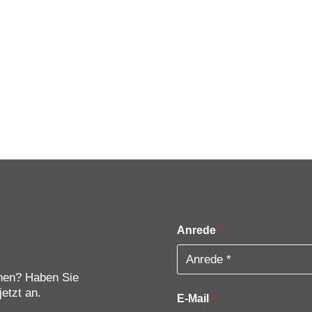
Anrede
*
nnen? Haben Sie
etzt an.
E-Mail
*