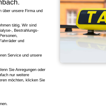
nbach.
en über unsere Firma und
ehmen tätig. Wir sind
Dialyse-, Bestrahlungs-
 Personen,
 Fahrräder und
seren Service und unsere
 Wenn Sie Anregungen oder
fach nur weitere
eren möchten, klicken Sie
nnen.